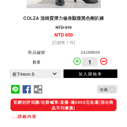
COLZA 混棉質彈力修身顯瘦黑色喇叭褲
NTD 970
NTD 650
[已銷售 1 件]
商品編號
24JAN059
數量
加入購物車
收藏
官網好評回購/社群喊單/直播-滿3000元免運(部分商
品不列優惠)
...詳細內容