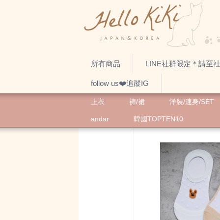
所有商品
LINE社群限定＊請至
follow us❤️追蹤IG
上衣
褲/裙
洋裝/連身/SET
andar
韓國TOPTEN10