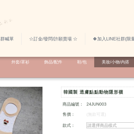
社群喊單
☆訂金/發問/許願賣場 ☆
🍀加入LINE社群(
外套/罩衫
飾品/配件
鞋/包
美妝/小物/內搭
韓國製 透膚點點動物隱形襪
商品編號：
24JUN003
售價：
(無款可選)
款式：
請選擇商品樣式